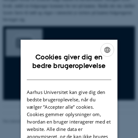
hvidt, indtil en fodgænger kommer for tæt på kanten. Skulle det ske skifter
lysets farve til rødt og stiger i intensitet jo tættere på kanten fodgængeren
bevæger sig.
Cookies giver dig en
ENGLISH
bedre brugeroplevelse
DANISH
Aarhus Universitet kan give dig den
bedste brugeroplevelse, når du
vælger ”Accepter alle” cookies.
Cookies gemmer oplysninger om,
Revideret 11.03.2026
-
Nikolaj Christian Mikkelsen
hvordan en bruger interagerer med et
website. Alle dine data er
anonymiseret, og de kan ikke bruges