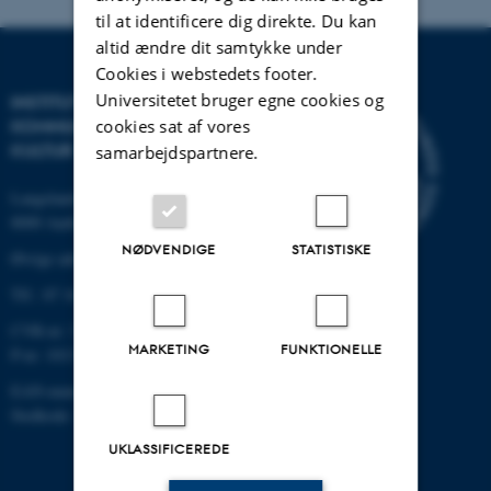
til at identificere dig direkte. Du kan
altid ændre dit samtykke under
Cookies i webstedets footer.
Universitetet bruger egne cookies og
INSTITUT FOR
cookies sat af vores
KOMMUNIKATION OG
KULTUR
samarbejdspartnere.
Langelandsgade 139
8000 Aarhus C
NØDVENDIGE
STATISTISKE
Øvrige adresser og kort
Tlf.: 87 16 12 00
CVR-nr: 31119103
MARKETING
FUNKTIONELLE
P-nr: 1013139411
EAN-nummer: 5798000418363
Stedkode: 1411
UKLASSIFICEREDE